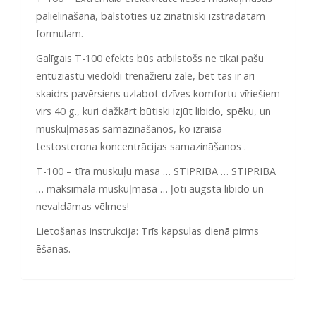
palielināšana, balstoties uz zinātniski izstrādātām
formulam.
Galīgais T-100 efekts būs atbilstošs ne tikai pašu
entuziastu viedokli trenažieru zālē, bet tas ir arī
skaidrs pavērsiens uzlabot dzīves komfortu vīriešiem
virs 40 g., kuri dažkārt būtiski izjūt libido, spēku, un
muskuļmasas samazināšanos, ko izraisa
testosterona koncentrācijas samazināšanos .
T-100 – tīra muskuļu masa … STIPRĪBA … STIPRĪBA
… maksimāla muskuļmasa … ļoti augsta libido un
nevaldāmas vēlmes!
Lietošanas instrukcija: Trīs kapsulas dienā pirms
ēšanas.