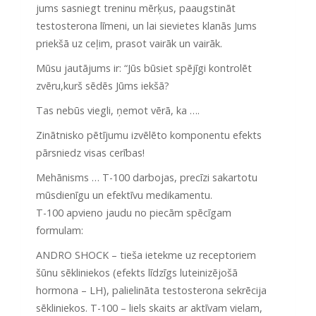
jums sasniegt treninu mērķus, paaugstināt
testosterona līmeni, un lai sievietes klanās Jums
priekšā uz ceļim, prasot vairāk un vairāk.
Mūsu jautājums ir: “Jūs būsiet spējīgi kontrolēt
zvēru,kurš sēdēs Jūms iekšā?
Tas nebūs viegli, ņemot vērā, ka ….
Zinātnisko pētījumu izvēlēto komponentu efekts
pārsniedz visas cerības!
Mehānisms … T-100 darbojas, precīzi sakartotu
mūsdienīgu un efektīvu medikamentu.
T-100 apvieno jaudu no piecām spēcīgam
formulam:
ANDRO SHOCK – tieša ietekme uz receptoriem
šūnu sēkliniekos (efekts līdzīgs luteinizējošā
hormona – LH), palielināta testosterona sekrēcija
sēkliniekos. T-100 – liels skaits ar aktīvam vielam,