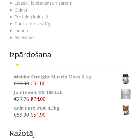
Līdzekļi locītavām un saitēm
Geineri
Proteīna kokteiļi
Tauku dedzinātāji
Jaunumi
Aksesuāri
Izpārdošana
Weider Straight Muscle Mass 2.kg
€39.90
€31.00
Jointment OS 180.tab
€27.75
€24.00
Gain Fast 3100 4.5kg
€59.90
€51.90
Ražotāji