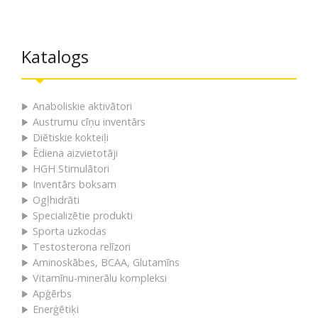
Katalogs
Anaboliskie aktivātori
Austrumu cīņu inventārs
Diētiskie kokteiļi
Ēdiena aizvietotāji
HGH Stimulātori
Inventārs boksam
Ogļhidrāti
Specializētie produkti
Sporta uzkodas
Testosterona relīzori
Aminoskābes, BCAA, Glutamīns
Vitamīnu-minerālu kompleksi
Apģērbs
Enerģētiķi