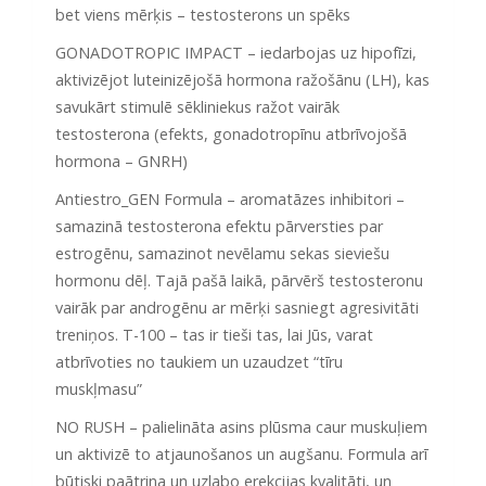
bet viens mērķis – testosterons un spēks
GONADOTROPIC IMPACT – iedarbojas uz hipofīzi,
aktivizējot luteinizējošā hormona ražošānu (LH), kas
savukārt stimulē sēkliniekus ražot vairāk
testosterona (efekts, gonadotropīnu atbrīvojošā
hormona – GNRH)
Antiestro_GEN Formula – aromatāzes inhibitori –
samazinā testosterona efektu pārversties par
estrogēnu, samazinot nevēlamu sekas sieviešu
hormonu dēļ. Tajā pašā laikā, pārvērš testosteronu
vairāk par androgēnu ar mērķi sasniegt agresivitāti
treniņos. T-100 – tas ir tieši tas, lai Jūs, varat
atbrīvoties no taukiem un uzaudzet “tīru
muskļmasu”
NO RUSH – palielināta asins plūsma caur muskuļiem
un aktivizē to atjaunošanos un augšanu. Formula arī
būtiski paātrina un uzlabo erekcijas kvalitāti, un