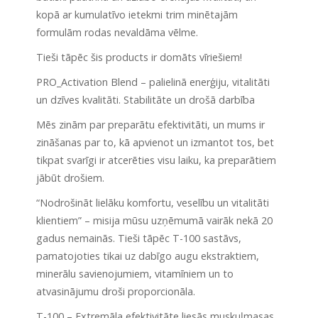
kopā ar kumulatīvo ietekmi trim minētajām
formulām rodas nevaldāma vēlme.
Tieši tāpēc šis products ir domāts vīriešiem!
PRO_Activation Blend – palielinā enerģiju, vitalitāti
un dzīves kvalitāti. Stabilitāte un drošā darbība
Mēs zinām par preparātu efektivitāti, un mums ir
zināšanas par to, kā apvienot un izmantot tos, bet
tikpat svarīgi ir atcerēties visu laiku, ka preparātiem
jābūt drošiem.
“Nodrošināt lielāku komfortu, veselību un vitalitāti
klientiem” – misija mūsu uzņēmumā vairāk nekā 20
gadus nemainās. Tieši tāpēc T-100 sastāvs,
pamatojoties tikai uz dabīgo augu ekstraktiem,
minerālu savienojumiem, vitamīniem un to
atvasinājumu droši proporcionāla.
T-100 – Extremāla efektivitāte liesās muskuļmasas