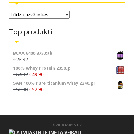
Top produkti
BCAA 6400 375.tab
€28.32
100% Whey Protein 2350.g
€64.02
€49.90
SAN 100% Pure titanium whey 2240.gr
€58.00
€52.90
©2016 MASS.LV