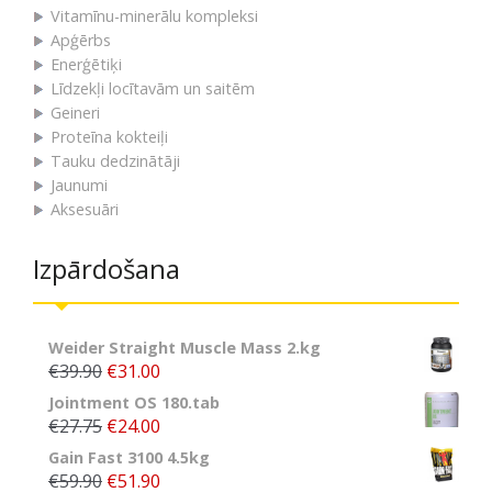
Vitamīnu-minerālu kompleksi
Apģērbs
Enerģētiķi
Līdzekļi locītavām un saitēm
Geineri
Proteīna kokteiļi
Tauku dedzinātāji
Jaunumi
Aksesuāri
Izpārdošana
Weider Straight Muscle Mass 2.kg
€39.90
€31.00
Jointment OS 180.tab
€27.75
€24.00
Gain Fast 3100 4.5kg
€59.90
€51.90