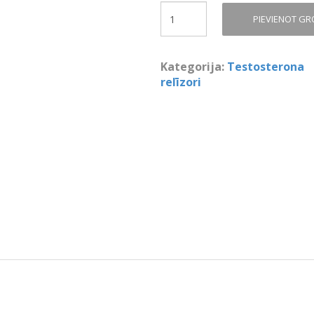
Quantity
PIEVIENOT G
Kategorija:
Testosterona
relīzori