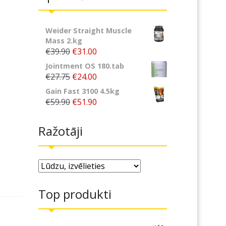
Weider Straight Muscle
Mass 2.kg
€39.90
€31.00
Jointment OS 180.tab
€27.75
€24.00
Gain Fast 3100 4.5kg
€59.90
€51.90
Ražotāji
Top produkti