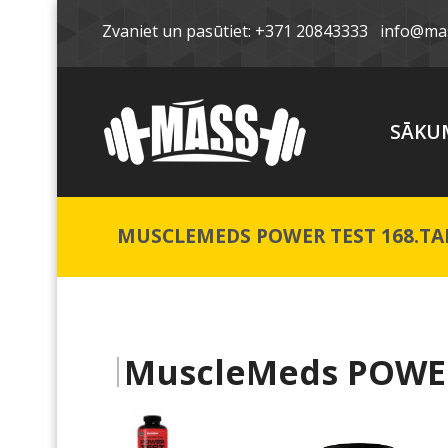
Zvaniet un pasūtiet: +371 20843333
info@mas
SĀKU
MUSCLEMEDS POWER TEST 168.TA
MuscleMeds POWER