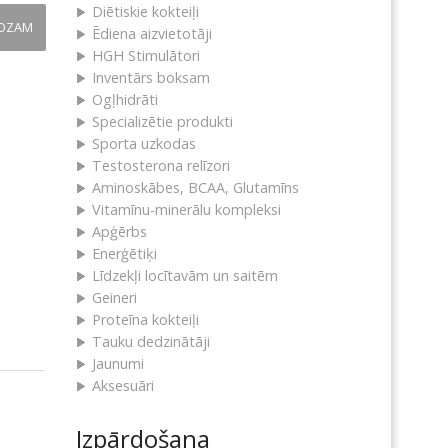
Diētiskie kokteiļi
ROZAM
Ēdiena aizvietotāji
HGH Stimulātori
Inventārs boksam
Ogļhidrāti
Specializētie produkti
Sporta uzkodas
Testosterona relīzori
Aminoskābes, BCAA, Glutamīns
Vitamīnu-minerālu kompleksi
Apģērbs
Enerģētiķi
Līdzekļi locītavām un saitēm
Geineri
Proteīna kokteiļi
Tauku dedzinātāji
Jaunumi
Aksesuāri
Izpārdošana