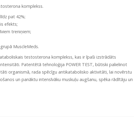
testosterona komplekss.
līdz pat 42%;
is efekts;
īviem treniņiem;
jā grupā MuscleMeds.
taboliskais testosterona komplekss, kas ir īpaši izstrādāts
intensitāti. Patentētā tehnoloģija POWER TEST, būtiski palielinot
tāti organismā, rada spēcīgu antikatabolisko aktivitāti, lai novērstu
ošanos un panāktu intensīvāku muskuļu augšanu, spēka rādītāju un