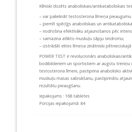
Klīniski dozēts anaboliskais/antikataboliskais 
– var palielināt testosterona līmeņa pieaugumu 
– piemīt spēcīgs anaboliskais un antikataboliska
– nodrošina efektīvāku atjaunošanos pēc intens
– samazina atlikto muskuļu sāpju sindromu;
– izstrādāt elites līmeņa zinātniski pētnieciska
POWER TEST ir revolucionārs anaboliskais/antika
bodibilderiem un sportistiem ar augstu treniņu 
testosterona līmeni, pastiprina anabolisko aktivi
muskuļu masas sabrukšanu, pastiprinātu atjaun
rezultātu pieaugšanu.
Iepakojums : 168 tabletes
Porcijas iepakojumā: 84