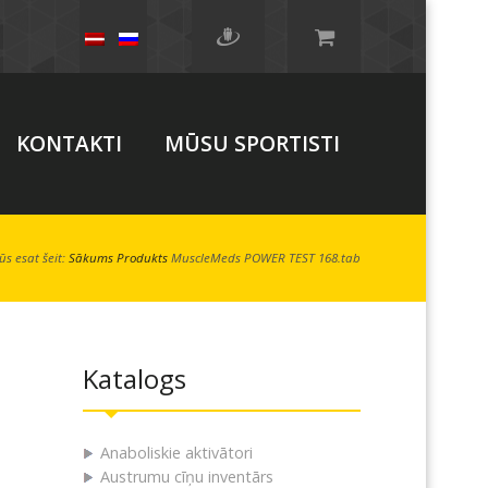
KONTAKTI
MŪSU SPORTISTI
Jūs esat šeit:
Sākums
Produkts
MuscleMeds POWER TEST 168.tab
Katalogs
Anaboliskie aktivātori
Austrumu cīņu inventārs