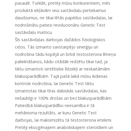
pasaulē. Turklāt, pretēji mūsu konkurentiem, mēs
produktā iekļāvām visu sastāvdaļu pietiekamus
daudzumus, ne tikai lētās papildus sastāvdaļas, lai
nodrošinātu patiesi revolucionāru Genetic Test
sastāvdaļu matricu.
Šīs sastāvdaļas darbojas dažādos fizioloģiskos
ceļos. Tās izmanto savstarpējo sinerģiju un
nodrošina tādu kopējā un brīvā testosterona līmeņa
palielināšanos, kādu citādāk redzētu tikai tad, ja
tiktu izmantoti sintētiskie līdzekļi ar neskaitāmām
blakusparādībām. Tajā pašā laikā mūsu ikdienas
kontrole nodrošina, lai Genetic Test tiktu
izmantotas tikai tīras dabiskās sastāvdaļas, kas
nešaubīgi ir 100% drošas un bez blakusparādībām.
Patiesībā blakusparādību neesamība ir tā
mehānisma rezultāts, ar kuru Genetic Test
darbojas, lai maksimizētu tā testosterona ietekmi.
Pretēji eksogēnajiem anaboliskajiem steroīdiem un