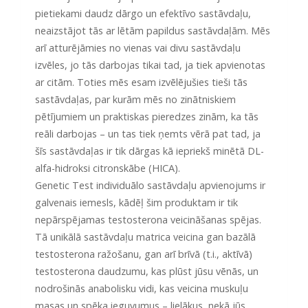
pietiekami daudz dārgo un efektīvo sastāvdaļu,
neaizstājot tās ar lētām papildus sastāvdaļām. Mēs
arī atturējāmies no vienas vai divu sastāvdaļu
izvēles, jo tās darbojas tikai tad, ja tiek apvienotas
ar citām. Toties mēs esam izvēlējušies tieši tās
sastāvdaļas, par kurām mēs no zinātniskiem
pētījumiem un praktiskas pieredzes zinām, ka tās
reāli darbojas – un tas tiek ņemts vērā pat tad, ja
šīs sastāvdaļas ir tik dārgas kā iepriekš minētā DL-
alfa-hidroksi citronskābe (HICA).
Genetic Test individuālo sastāvdaļu apvienojums ir
galvenais iemesls, kādēļ šim produktam ir tik
nepārspējamas testosterona veicināšanas spējas.
Tā unikālā sastāvdaļu matrica veicina gan bazālā
testosterona ražošanu, gan arī brīvā (t.i., aktīvā)
testosterona daudzumu, kas plūst jūsu vēnās, un
nodrošinās anabolisku vidi, kas veicina muskuļu
masas un spēka ieguvumus – lielākus, nekā jūs