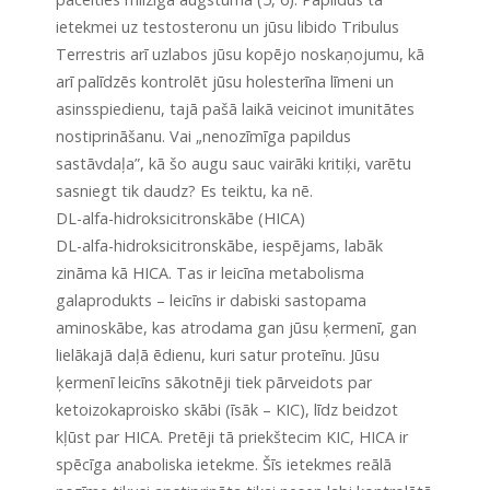
ietekmei uz testosteronu un jūsu libido Tribulus
Terrestris arī uzlabos jūsu kopējo noskaņojumu, kā
arī palīdzēs kontrolēt jūsu holesterīna līmeni un
asinsspiedienu, tajā pašā laikā veicinot imunitātes
nostiprināšanu. Vai „nenozīmīga papildus
sastāvdaļa”, kā šo augu sauc vairāki kritiķi, varētu
sasniegt tik daudz? Es teiktu, ka nē.
DL-alfa-hidroksicitronskābe (HICA)
DL-alfa-hidroksicitronskābe, iespējams, labāk
zināma kā HICA. Tas ir leicīna metabolisma
galaprodukts – leicīns ir dabiski sastopama
aminoskābe, kas atrodama gan jūsu ķermenī, gan
lielākajā daļā ēdienu, kuri satur proteīnu. Jūsu
ķermenī leicīns sākotnēji tiek pārveidots par
ketoizokaproisko skābi (īsāk – KIC), līdz beidzot
kļūst par HICA. Pretēji tā priekštecim KIC, HICA ir
spēcīga anaboliska ietekme. Šīs ietekmes reālā