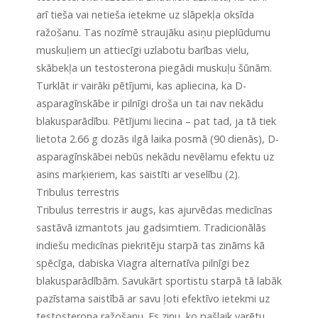
arī tieša vai netieša ietekme uz slāpekļa oksīda
ražošanu. Tas nozīmē straujāku asiņu pieplūdumu
muskuļiem un attiecīgi uzlabotu barības vielu,
skābekļa un testosterona piegādi muskuļu šūnām.
Turklāt ir vairāki pētījumi, kas apliecina, ka D-
asparagīnskābe ir pilnīgi droša un tai nav nekādu
blakusparādību. Pētījumi liecina – pat tad, ja tā tiek
lietota 2.66 g dozās ilgā laika posmā (90 dienās), D-
asparagīnskābei nebūs nekādu nevēlamu efektu uz
asins marķieriem, kas saistīti ar veselību (2).
Tribulus terrestris
Tribulus terrestris ir augs, kas ajurvēdas medicīnas
sastāvā izmantots jau gadsimtiem. Tradicionālās
indiešu medicīnas piekritēju starpā tas zināms kā
spēcīga, dabiska Viagra alternatīva pilnīgi bez
blakusparādībām. Savukārt sportistu starpā tā labāk
pazīstama saistībā ar savu ļoti efektīvo ietekmi uz
testosterona ražošanu. Es zinu, ko pašlaik varētu