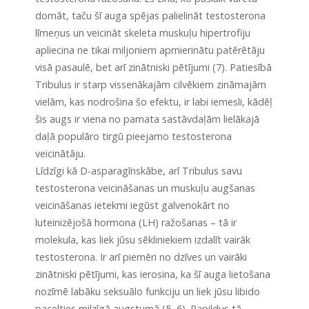
domāt, taču šī auga spējas palielināt testosterona
līmeņus un veicināt skeleta muskuļu hipertrofiju
apliecina ne tikai miljoniem apmierinātu patērētāju
visā pasaulē, bet arī zinātniski pētījumi (7). Patiesībā
Tribulus ir starp vissenākajām cilvēkiem zināmajām
vielām, kas nodrošina šo efektu, ir labi iemesli, kādēļ
šis augs ir viena no pamata sastāvdaļām lielākajā
daļā populāro tirgū pieejamo testosterona
veicinātāju.
Līdzīgi kā D-asparagīnskābe, arī Tribulus savu
testosterona veicināšanas un muskuļu augšanas
veicināšanas ietekmi iegūst galvenokārt no
luteinizējošā hormona (LH) ražošanas – tā ir
molekula, kas liek jūsu sēkliniekiem izdalīt vairāk
testosterona. Ir arī piemēri no dzīves un vairāki
zinātniski pētījumi, kas ierosina, ka šī auga lietošana
nozīmē labāku seksuālo funkciju un liek jūsu libido
pacelties milzīgā augstumā (5, 6). Papildus tā