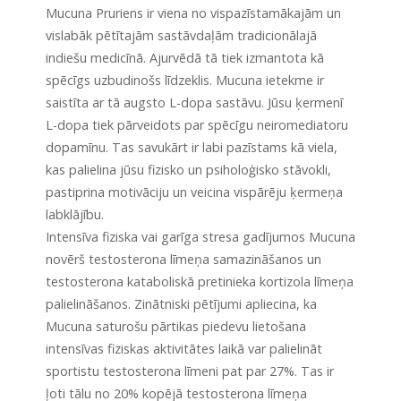
Mucuna Pruriens ir viena no vispazīstamākajām un
vislabāk pētītajām sastāvdaļām tradicionālajā
indiešu medicīnā. Ajurvēdā tā tiek izmantota kā
spēcīgs uzbudinošs līdzeklis. Mucuna ietekme ir
saistīta ar tā augsto L-dopa sastāvu. Jūsu ķermenī
L-dopa tiek pārveidots par spēcīgu neiromediatoru
dopamīnu. Tas savukārt ir labi pazīstams kā viela,
kas palielina jūsu fizisko un psiholoģisko stāvokli,
pastiprina motivāciju un veicina vispārēju ķermeņa
labklājību.
Intensīva fiziska vai garīga stresa gadījumos Mucuna
novērš testosterona līmeņa samazināšanos un
testosterona kataboliskā pretinieka kortizola līmeņa
palielināšanos. Zinātniski pētījumi apliecina, ka
Mucuna saturošu pārtikas piedevu lietošana
intensīvas fiziskas aktivitātes laikā var palielināt
sportistu testosterona līmeni pat par 27%. Tas ir
ļoti tālu no 20% kopējā testosterona līmeņa