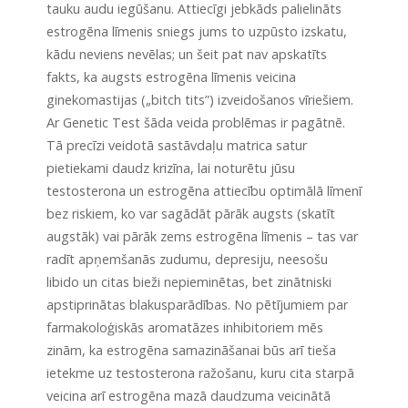
tauku audu iegūšanu. Attiecīgi jebkāds palielināts
estrogēna līmenis sniegs jums to uzpūsto izskatu,
kādu neviens nevēlas; un šeit pat nav apskatīts
fakts, ka augsts estrogēna līmenis veicina
ginekomastijas („bitch tits”) izveidošanos vīriešiem.
Ar Genetic Test šāda veida problēmas ir pagātnē.
Tā precīzi veidotā sastāvdaļu matrica satur
pietiekami daudz krizīna, lai noturētu jūsu
testosterona un estrogēna attiecību optimālā līmenī
bez riskiem, ko var sagādāt pārāk augsts (skatīt
augstāk) vai pārāk zems estrogēna līmenis – tas var
radīt apņemšanās zudumu, depresiju, neesošu
libido un citas bieži nepieminētas, bet zinātniski
apstiprinātas blakusparādības. No pētījumiem par
farmakoloģiskās aromatāzes inhibitoriem mēs
zinām, ka estrogēna samazināšanai būs arī tieša
ietekme uz testosterona ražošanu, kuru cita starpā
veicina arī estrogēna mazā daudzuma veicinātā