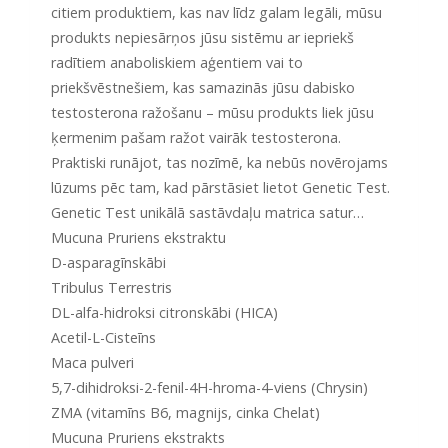
citiem produktiem, kas nav līdz galam legāli, mūsu
produkts nepiesārņos jūsu sistēmu ar iepriekš
radītiem anaboliskiem aģentiem vai to
priekšvēstnešiem, kas samazinās jūsu dabisko
testosterona ražošanu – mūsu produkts liek jūsu
ķermenim pašam ražot vairāk testosterona.
Praktiski runājot, tas nozīmē, ka nebūs novērojams
lūzums pēc tam, kad pārstāsiet lietot Genetic Test.
Genetic Test unikālā sastāvdaļu matrica satur…
Mucuna Pruriens ekstraktu
D-asparagīnskābi
Tribulus Terrestris
DL-alfa-hidroksi citronskābi (HICA)
Acetil-L-Cisteīns
Maca pulveri
5,7-dihidroksi-2-fenil-4H-hroma-4-viens (Chrysin)
ZMA (vitamīns B6, magnijs, cinka Chelat)
Mucuna Pruriens ekstrakts