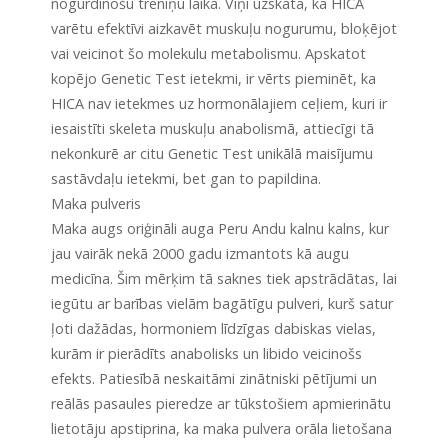
nogurdinošu treniņu laikā. Viņi uzskata, ka HICA
varētu efektīvi aizkavēt muskuļu nogurumu, bloķējot
vai veicinot šo molekulu metabolismu. Apskatot
kopējo Genetic Test ietekmi, ir vērts pieminēt, ka
HICA nav ietekmes uz hormonālajiem ceļiem, kuri ir
iesaistīti skeleta muskuļu anabolismā, attiecīgi tā
nekonkurē ar citu Genetic Test unikālā maisījumu
sastāvdaļu ietekmi, bet gan to papildina.
Maka pulveris
Maka augs oriģināli auga Peru Andu kalnu kalns, kur
jau vairāk nekā 2000 gadu izmantots kā augu
medicīna. Šim mērķim tā saknes tiek apstrādātas, lai
iegūtu ar barības vielām bagātīgu pulveri, kurš satur
ļoti dažādas, hormoniem līdzīgas dabiskas vielas,
kurām ir pierādīts anabolisks un libido veicinošs
efekts. Patiesībā neskaitāmi zinātniski pētījumi un
reālās pasaules pieredze ar tūkstošiem apmierinātu
lietotāju apstiprina, ka maka pulvera orāla lietošana