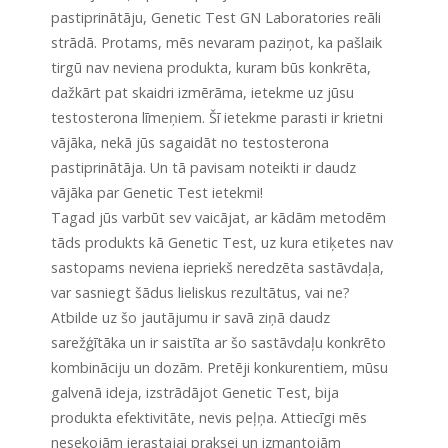
pastiprinātāju, Genetic Test GN Laboratories reāli
strādā. Protams, mēs nevaram paziņot, ka pašlaik
tirgū nav neviena produkta, kuram būs konkrēta,
dažkārt pat skaidri izmērāma, ietekme uz jūsu
testosterona līmeņiem. Šī ietekme parasti ir krietni
vājāka, nekā jūs sagaidāt no testosterona
pastiprinātāja. Un tā pavisam noteikti ir daudz
vājāka par Genetic Test ietekmi!
Tagad jūs varbūt sev vaicājat, ar kādām metodēm
tāds produkts kā Genetic Test, uz kura etiķetes nav
sastopams neviena iepriekš neredzēta sastāvdaļa,
var sasniegt šādus lieliskus rezultātus, vai ne?
Atbilde uz šo jautājumu ir savā ziņā daudz
sarežģītāka un ir saistīta ar šo sastāvdaļu konkrēto
kombināciju un dozām. Pretēji konkurentiem, mūsu
galvenā ideja, izstrādājot Genetic Test, bija
produkta efektivitāte, nevis peļņa. Attiecīgi mēs
nesekojām ierastajai praksei un izmantojām