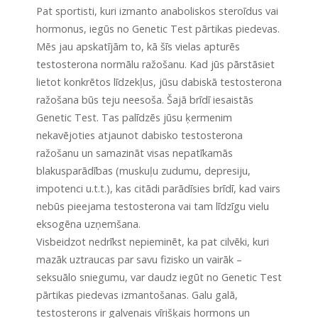
Pat sportisti, kuri izmanto anaboliskos steroīdus vai
hormonus, iegūs no Genetic Test pārtikas piedevas.
Mēs jau apskatījām to, kā šīs vielas apturēs
testosterona normālu ražošanu. Kad jūs pārstāsiet
lietot konkrētos līdzekļus, jūsu dabiskā testosterona
ražošana būs teju neesoša. Šajā brīdī iesaistās
Genetic Test. Tas palīdzēs jūsu ķermenim
nekavējoties atjaunot dabisko testosterona
ražošanu un samazināt visas nepatīkamās
blakusparādības (muskuļu zudumu, depresiju,
impotenci u.t.t.), kas citādi parādīsies brīdī, kad vairs
nebūs pieejama testosterona vai tam līdzīgu vielu
eksogēna uzņemšana.
Visbeidzot nedrīkst nepieminēt, ka pat cilvēki, kuri
mazāk uztraucas par savu fizisko un vairāk –
seksuālo sniegumu, var daudz iegūt no Genetic Test
pārtikas piedevas izmantošanas. Galu galā,
testosterons ir galvenais vīrišķais hormons un