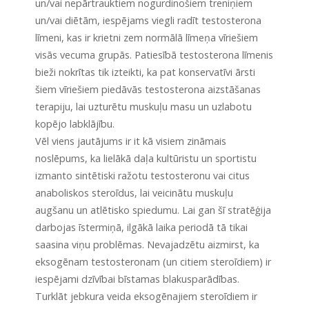
un/vai nepārtrauktiem nogurdinošiem treniņiem
un/vai diētām, iespējams viegli radīt testosterona
līmeni, kas ir krietni zem normālā līmeņa vīriešiem
visās vecuma grupās. Patiesībā testosterona līmenis
bieži nokrītas tik izteikti, ka pat konservatīvi ārsti
šiem vīriešiem piedāvās testosterona aizstāšanas
terapiju, lai uzturētu muskuļu masu un uzlabotu
kopējo labklājību.
Vēl viens jautājums ir it kā visiem zināmais
noslēpums, ka lielākā daļa kultūristu un sportistu
izmanto sintētiski ražotu testosteronu vai citus
anaboliskos steroīdus, lai veicinātu muskuļu
augšanu un atlētisko spiedumu. Lai gan šī stratēģija
darbojas īstermiņā, ilgākā laika periodā tā tikai
saasina viņu problēmas. Nevajadzētu aizmirst, ka
eksogēnam testosteronam (un citiem steroīdiem) ir
iespējami dzīvībai bīstamas blakusparādības.
Turklāt jebkura veida eksogēnajiem steroīdiem ir