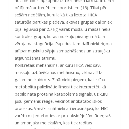
nozīme tikusi apstiprināta tikai nesen labi kontrolētā
pētījumā ar trenētiem sportistiem (16). Tikai pēc
sešām nedēļām, kuru laikā tika lietota HICA
saturoša pārtikas piedeva, aktīvās grupas dalībnieki
bija ieguvuši par 2.7 kg vairāk muskuļu masas nekā
kontroles grupa, kuras muskuļu pieaugumā bija
vērojama stagnācija. Papildus tam dalībnieki ziņoja
arī par muskuļu sāpju samazināšanos un straujāku
atjaunošanās ātrumu.
Konkrētais mehānisms, ar kuru HICA veic savu
muskuļu uzbūvēšanas mehānismu, vēl nav līdz
galam noskaidrots. Zinātnieki pieņem, ka leicīna
metobolīta palielinātie līmeņi tiek interpretēti kā
papildināta proteīna katabolisma signāls, uz kuru
jūsu ķermenis reaģē, veicinot antikataboliskos
procesus. Vairāki zinātnieki arī ierosinājuši, ka HIC
varētu mijiedarboties ar pro-oksidējošām ūdeņraža
un amonjaka molekulām, kas tiek radītas