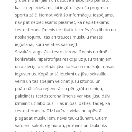
grūtiem treniņiem un uzbūvē anabolisko pamatu,
kas ir nepieciešams, lai iegūtu ilgstošu progresu
sporta zālē. Ņemot vērā šo informāciju, iespējams,
nav pat nepieciešams piezīmēt, ka nepietiekams
testosterona līmenis ne tikai ietekmēs jūsu libido un
noskaņojumu, tas arī traucēs muskuļu masas
iegūšanai, kuru vēlaties sasniegt.
Savukārt augstāks testosterona līmenis nozīmē
konkrētāku hipertrofijas reakciju uz jūsu treniņiem
un attiecīgi palielinās jūsu spēka un muskuļu masas
ieguvumus. Kopā ar tā ietekmi uz jūsu seksuālo
vēlmi un tās spējām veicināt jūsu izturību un
paātrināt jūsu reģenerāciju pēc grūta treniņa,
palielināts testosterona līmenis var visu jūsu dzīvi
izmainīt uz labo pusi. Tas ir īpaši patiesi tādēļ, ka
testosterons palīdz barības vielas no apēstā
piegādāt muskuļiem, nevis tauku šūnām. Citiem
vārdiem sakot, ogļhidrāti, proteīns un tauki tiks