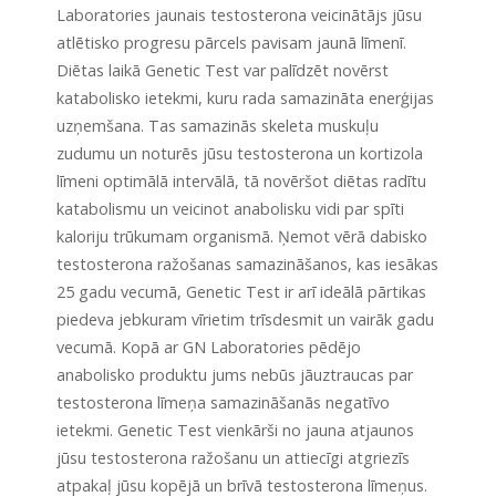
Laboratories jaunais testosterona veicinātājs jūsu
atlētisko progresu pārcels pavisam jaunā līmenī.
Diētas laikā Genetic Test var palīdzēt novērst
katabolisko ietekmi, kuru rada samazināta enerģijas
uzņemšana. Tas samazinās skeleta muskuļu
zudumu un noturēs jūsu testosterona un kortizola
līmeni optimālā intervālā, tā novēršot diētas radītu
katabolismu un veicinot anabolisku vidi par spīti
kaloriju trūkumam organismā. Ņemot vērā dabisko
testosterona ražošanas samazināšanos, kas iesākas
25 gadu vecumā, Genetic Test ir arī ideālā pārtikas
piedeva jebkuram vīrietim trīsdesmit un vairāk gadu
vecumā. Kopā ar GN Laboratories pēdējo
anabolisko produktu jums nebūs jāuztraucas par
testosterona līmeņa samazināšanās negatīvo
ietekmi. Genetic Test vienkārši no jauna atjaunos
jūsu testosterona ražošanu un attiecīgi atgriezīs
atpakaļ jūsu kopējā un brīvā testosterona līmeņus.