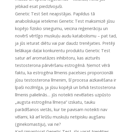
jebkad esat piedzīvojuši.
Genetic Test šeit neapstājas. Papildus tā
anaboliskajai ietekmei Genetic Test maksimizē jūsu
kopējo fizisko sniegumu, veicina reģenerāciju un
novērš vērtīgo muskuļu audu katabolismu – pat tad,
ja jūs ieturat diētu vai par daudz trenējaties. Pretēji
lielākajai daļai konkurentu produktu Genetic Test
satur arī aromatāzes inhibitoru, kas aizturēs
testosterona pārvēršanu estrogēnā. Ņemot vērā
faktu, ka estrogēna līmenis pacelsies proporcionāli
jūsu testosterona līmenim, šī procesa aizkavēšana ir
īpaši nozīmīga, ja jūsu kopējā un brīvā testosterona
līmenis palielinās… jūs noteikti nevēlaties uzpūsto
„augsta estrogēna līmeņa” izskatu, tauku
parādīšanos vietās, kur tie pavisam noteikti nav
vēlami, kā arī krūšu muskuļu netipisku augšanu
(ginekomastiju), vai ne?
Kad izmantojat Genetic Test, jūs varat trenēties