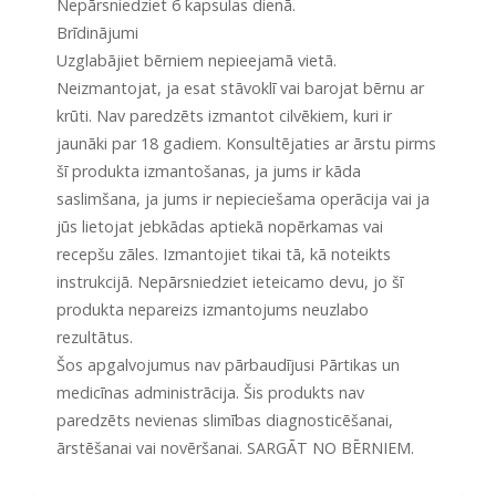
Nepārsniedziet 6 kapsulas dienā.
Brīdinājumi
Uzglabājiet bērniem nepieejamā vietā.
Neizmantojat, ja esat stāvoklī vai barojat bērnu ar
krūti. Nav paredzēts izmantot cilvēkiem, kuri ir
jaunāki par 18 gadiem. Konsultējaties ar ārstu pirms
šī produkta izmantošanas, ja jums ir kāda
saslimšana, ja jums ir nepieciešama operācija vai ja
jūs lietojat jebkādas aptiekā nopērkamas vai
recepšu zāles. Izmantojiet tikai tā, kā noteikts
instrukcijā. Nepārsniedziet ieteicamo devu, jo šī
produkta nepareizs izmantojums neuzlabo
rezultātus.
Šos apgalvojumus nav pārbaudījusi Pārtikas un
medicīnas administrācija. Šis produkts nav
paredzēts nevienas slimības diagnosticēšanai,
ārstēšanai vai novēršanai. SARGĀT NO BĒRNIEM.