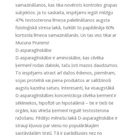
samazināšanos, kas tika novērots kontroles grupas
subjektos. Ja to saskaita, iespējams iegūt milzīgu
47% testosterona līmeņa palielināšanos augsta
fizioloģiskā stresa laikā, turklāt to papildināja 60%
kortizola līmeņa samazināšanās. Un tas viss tikai ar
Mucuna Pruriens!
D-asparagīnskābe
D-asparagīnskābe ir aminoskābe, kas cilvēka
ķermenī rodas dabiski, taču ļoti mazos daudzumos.
To iespējams atrast arī dažos ēdienos, piemēram,
sojas proteīnā vai piena produktos ar salīdzinoši
augstu kazeīna saturu. Interesanti, ka visaugstākā
D-asparagīnskābes koncentrācija cilvēka ķermenī ir
sēkliniekos, hipofīzē un hipotalāmā – tie ir tieši tie
orgāni, kas vīrieša ķermenī regulē testosterona
ražošanu. Pēdējo mēnešu laikā D-asparagīnskābe ir
strauji kļuvusi par vienu no populārākajām
sastāvdaļām tirgū. Tā ir parādījusies nez no