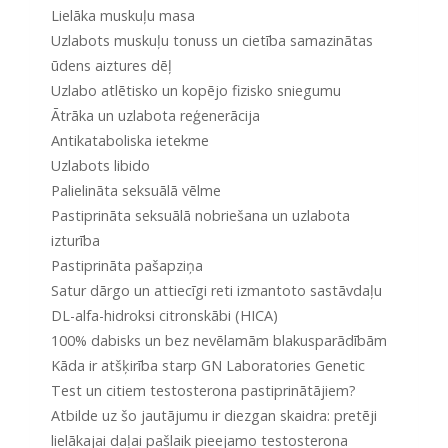
Lielāka muskuļu masa
Uzlabots muskuļu tonuss un cietība samazinātas
ūdens aiztures dēļ
Uzlabo atlētisko un kopējo fizisko sniegumu
Ātrāka un uzlabota reģenerācija
Antikataboliska ietekme
Uzlabots libido
Palielināta seksuālā vēlme
Pastiprināta seksuālā nobriešana un uzlabota
izturība
Pastiprināta pašapziņa
Satur dārgo un attiecīgi reti izmantoto sastāvdaļu
DL-alfa-hidroksi citronskābi (HICA)
100% dabisks un bez nevēlamām blakusparādībām
Kāda ir atšķirība starp GN Laboratories Genetic
Test un citiem testosterona pastiprinātājiem?
Atbilde uz šo jautājumu ir diezgan skaidra: pretēji
lielākajai daļai pašlaik pieejamo testosterona