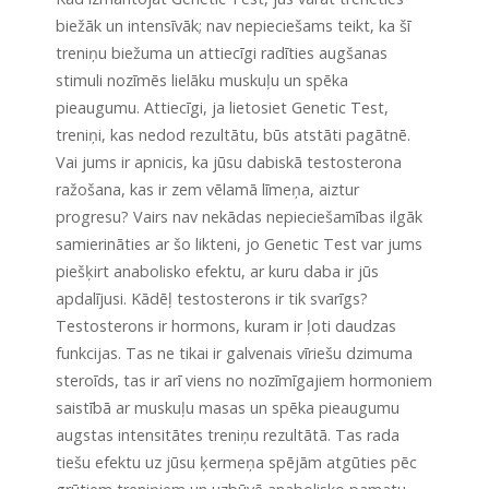
biežāk un intensīvāk; nav nepieciešams teikt, ka šī
treniņu biežuma un attiecīgi radīties augšanas
stimuli nozīmēs lielāku muskuļu un spēka
pieaugumu. Attiecīgi, ja lietosiet Genetic Test,
treniņi, kas nedod rezultātu, būs atstāti pagātnē.
Vai jums ir apnicis, ka jūsu dabiskā testosterona
ražošana, kas ir zem vēlamā līmeņa, aiztur
progresu? Vairs nav nekādas nepieciešamības ilgāk
samierināties ar šo likteni, jo Genetic Test var jums
piešķirt anabolisko efektu, ar kuru daba ir jūs
apdalījusi. Kādēļ testosterons ir tik svarīgs?
Testosterons ir hormons, kuram ir ļoti daudzas
funkcijas. Tas ne tikai ir galvenais vīriešu dzimuma
steroīds, tas ir arī viens no nozīmīgajiem hormoniem
saistībā ar muskuļu masas un spēka pieaugumu
augstas intensitātes treniņu rezultātā. Tas rada
tiešu efektu uz jūsu ķermeņa spējām atgūties pēc