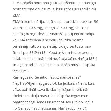
luteinizējošā hormona (LH) izdalīšanās un attiecīgais
testosterona daudzumus, kuru ražos jūsu sēklinieki.
ZMA
ZMA ir kombinācija, kurā ietilpst precīzi noteiktas B6
vitamīna (10,5 mg), magnija (400 mg) un cinka
helāta (30 mg) devas. Zinātniski pētījumi pierādīja,
ka ZMA lietošana 8 nedēļu ilgā laika posmā
palielināja futbola spēlētāju vidējo testosterona
līmeni par 33.5% (13). Kopā ar šiem testosterona
uzlabojumiem zinātnieki novēroja arī nozīmīgu IGF-1
līmeņa palielināšanos un atbilstošo muskuļu spēka
ieguvumu.
Kas iegūs no Genetic Test izmantošanas?
Nepārspīlējam, apgalvojot, ka jebkurš vīrietis, kurš
vēlas palielināt savu fizisko izpildījumu, veicināt
skeleta muskuļu masu, kā arī spēka ieguvumus,
paātrināt atgūšanos un uzlabot savu libido, iegūs
no Genetic Test lietošanas. Nav šaubu, ka GN