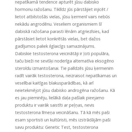
nepatīkamā tendence apturēt jūsu dabisko
hormonu ražošanu. Tiklīdz jūs pārstājiet injicēt /
lietot atbilstošās vielas, jūsu ķermenī vairs nebūs
nekādu angrodēnu. Veseliem organismiem šī
dabiskā ražošana parasti lēnām atgriezīsies, kad
pārstāsiet lietot konkrētās vielas, bet dažos
gadījumos paliek ilglaicīgs samazinājums.
Dabiskie testosterona veicinātāji ir ļoti populāra,
taču bieži ne sevišķi noderīga alternatīva eksogēno
steroīdu izmantošanai. Tie palīdzēs jūsu ķermenim
radīt vairāk testosterona, neizraisot nepatīkamas un
veselībai kaitīgas blakusparādības, kā arī
neietekmējot jūsu dabisko androgēna ražošanu. Kā
es jau pieminēju, lielākā daļa pašlaik pieejamo
produktu ir vairāk saistīti ar peļņas, nevis
testosterona līmeņa veicināšanu. Tā kā mēs paši
esam sportisti un kultūristi, mēs izstrādājām paši
savu produktu: Genetic Test, testosterona