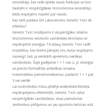
veicinātāju, kas reāli izpilda savas funkcijas un bez
šaubām ir visspēcīgākais testosterona veicinātājs,
kādu iespējams nopirkt par naudu.
Kas tieši padara GN Laboratories Genetic Test tik
efektīvu?
Genetic Test noslēpums ir visspēcīgāko zināmo
testosteronu veicinošo sastāvdaļu lietošana un
nepārspētā sinerģija. Tā atļauj Genetic Test radīt
rezultātus, kas krietni pārspēj tos, kurus iespējams
sasniegt tad, ja vienkārši apvienotu vairākas
sastāvdaļas. Šajā gadījumā 1 + 1 nav 2, jo sinerģija
un precīzi formulētās atšķirības izmaina
matemātikas pamatnoteikumus, padarot 1 + 1 par
3 vai vairāk!
Lai nodrošinātu mūsu pēdējā anaboliskā līdzekļa
nepārspējamu efektivitāti, Genetic Test satur
visspēcīgākās sastāvdaļas, visas pamatotas
zinātniskos pētījumos un jau sportistu lietotas visā