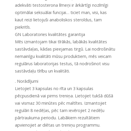
adekvāti testosterona līmeņi ir ārkārtīgi nozīmīgi
optimālai seksuālai funcijai… ticiet man, visi, kas
kaut reizi lietojuši anaboliskos steroīdus, tam
piekritīs.
GN Laboratories kvalitātes garantija
Mēs izmantojam tikai tīrākās, labākās kvalitātes
sastāvdaļas, kādas pieejamas tirgū. Lai nodrošinātu
nemainīgu kvalitāti mūsu produktiem, mēs veicam
regulārus laboratorijas testus, tā nodrošinot visu
sastāvdaļu tīrību un kvalitāti.
. Norādījumi
Lietojiet 3 kapsulas no rīta un 3 kapsulas
pēcpusdienā vai pirms treniņa. Lietojiet tukšā dūšā
vai vismaz 30 minūtes pēc maltītes. Izmantojiet
regulāri 8 nedēļas, pēc tam ievērojiet 2 nedēļu
pārtraukuma periodu. Labākiem rezultātiem
apvienojiet ar diētas un treniņu programmu.