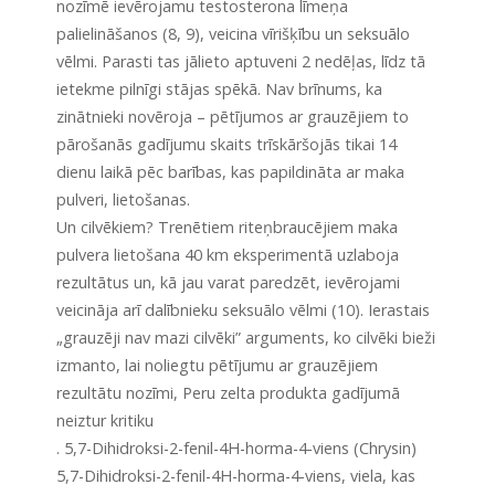
nozīmē ievērojamu testosterona līmeņa
palielināšanos (8, 9), veicina vīrišķību un seksuālo
vēlmi. Parasti tas jālieto aptuveni 2 nedēļas, līdz tā
ietekme pilnīgi stājas spēkā. Nav brīnums, ka
zinātnieki novēroja – pētījumos ar grauzējiem to
pārošanās gadījumu skaits trīskāršojās tikai 14
dienu laikā pēc barības, kas papildināta ar maka
pulveri, lietošanas.
Un cilvēkiem? Trenētiem riteņbraucējiem maka
pulvera lietošana 40 km eksperimentā uzlaboja
rezultātus un, kā jau varat paredzēt, ievērojami
veicināja arī dalībnieku seksuālo vēlmi (10). Ierastais
„grauzēji nav mazi cilvēki” arguments, ko cilvēki bieži
izmanto, lai noliegtu pētījumu ar grauzējiem
rezultātu nozīmi, Peru zelta produkta gadījumā
neiztur kritiku
. 5,7-Dihidroksi-2-fenil-4H-horma-4-viens (Chrysin)
5,7-Dihidroksi-2-fenil-4H-horma-4-viens, viela, kas