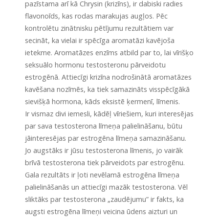
pazīstama arī kā Chrysin (krizīns), ir dabiski radies
flavonoīds, kas rodas marakujas augļos. Pēc
kontrolētu zinātnisku pētījumu rezultātiem var
secināt, ka vielai ir spēcīga aromatāzi kavējoša
ietekme. Aromatāzes enzīms atbild par to, lai vīrišķo
seksuālo hormonu testosteronu pārveidotu
estrogēnā. Attiecīgi krizīna nodrošinātā aromatāzes
kavēšana nozīmēs, ka tiek samazināts visspēcīgākā
sievišķā hormona, kāds eksistē ķermenī, līmenis.
Ir vismaz divi iemesli, kādēļ vīriešiem, kuri interesējas
par sava testosterona līmeņa palielināšanu, būtu
jāinteresējas par estrogēna līmeņa samazināšanu.
Jo augstāks ir jūsu testosterona līmenis, jo vairāk
brīvā testosterona tiek pārveidots par estrogēnu.
Gala rezultāts ir ļoti nevēlamā estrogēna līmeņa
palielināšanās un attiecīgi mazāk testosterona. Vēl
sliktāks par testosterona „zaudējumu” ir fakts, ka
augsti estrogēna līmeņi veicina ūdens aizturi un