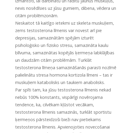
izmantoti, lai darbinātu un radītu jaunus muskuļus,
nevis nosēdīsies uz jūsu gurniem, dibena, vēdera un
citām problēmzonām.
Neskaitot tā kaitīgo ietekmi uz skeleta muskuļiem,
zems testosterona līmenis var novest arī pie
depresijas, samazinātām spējām izturēt
psiholoģisko un fizisko stresu, samazināta kaulu
blīvuma, samazinātas kopējās ķermeņa labklājības
un daudzām citām problēmām. Turklāt
testosterona līmeņa samazināšanās parasti nozīmē
palielinātu stresa hormona kortizola līmeni – tas ir
muskuļiem katabolisks un taukiem anabolisks.
Par spīti tam, ka jūsu testosterona līmenis nekad
nebūs 100% konstants, vispārīgi novērojama
tendence, ka, cilvēkam kļūstot vecākam,
testosterona līmenis samazinās, turklāt sportistu
ķermeņos pārsteidzoši bieži nav pietiekams
testosterona līmenis. Apvienojoties novecošanai