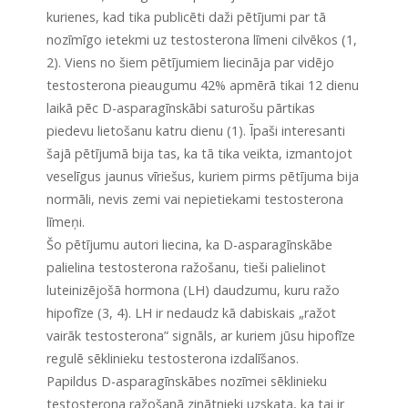
kurienes, kad tika publicēti daži pētījumi par tā
nozīmīgo ietekmi uz testosterona līmeni cilvēkos (1,
2). Viens no šiem pētījumiem liecināja par vidējo
testosterona pieaugumu 42% apmērā tikai 12 dienu
laikā pēc D-asparagīnskābi saturošu pārtikas
piedevu lietošanu katru dienu (1). Īpaši interesanti
šajā pētījumā bija tas, ka tā tika veikta, izmantojot
veselīgus jaunus vīriešus, kuriem pirms pētījuma bija
normāli, nevis zemi vai nepietiekami testosterona
līmeņi.
Šo pētījumu autori liecina, ka D-asparagīnskābe
palielina testosterona ražošanu, tieši palielinot
luteinizējošā hormona (LH) daudzumu, kuru ražo
hipofīze (3, 4). LH ir nedaudz kā dabiskais „ražot
vairāk testosterona” signāls, ar kuriem jūsu hipofīze
regulē sēklinieku testosterona izdalīšanos.
Papildus D-asparagīnskābes nozīmei sēklinieku
testosterona ražošanā zinātnieki uzskata, ka tai ir