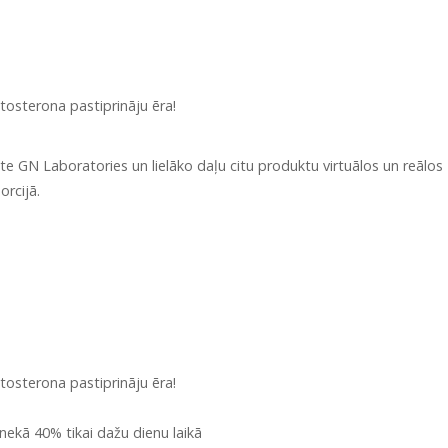
tosterona pastiprināju ēra!
e GN Laboratories un lielāko daļu citu produktu virtuālos un reālos
rcijā.
tosterona pastiprināju ēra!
 nekā 40% tikai dažu dienu laikā