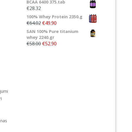
BCAA 6400 375.tab
€28.32
100% Whey Protein 2350.g
€64.02
€49.90
SAN 100% Pure titanium
whey 2240.gr
€58.00
€52.90
ījumi
i
anas