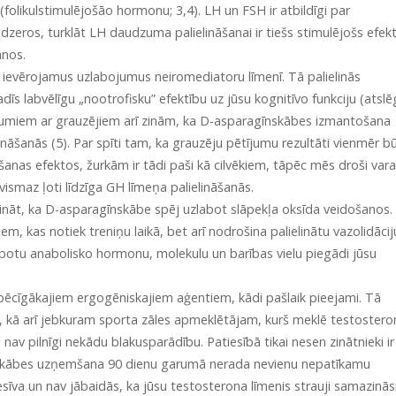
olikulstimulējošāo hormonu; 3,4). LH un FSH ir atbildīgi par
ros, turklāt LH daudzuma palielināšanai ir tiešs stimulējošs efekt
ānos.
 ievērojamus uzlabojumus neiromediatoru līmenī. Tā palielinās
s labvēlīgu „nootrofisku” efektību uz jūsu kognitīvo funkciju (atsl
jumiem ar grauzējiem arī zinām, ka D-asparagīnskābes izmantošana
āšanās (5). Par spīti tam, ka grauzēju pētījumu rezultāti vienmēr b
šanas efektos, žurkām ir tādi paši kā cilvēkiem, tāpēc mēs droši var
vismaz ļoti līdzīga GH līmeņa palielināšanās.
zzināt, ka D-asparagīnskābe spēj uzlabot slāpekļa oksīda veidošanos. 
m, kas notiek treniņu laikā, bet arī nodrošina palielinātu vazolidācij
botu anabolisko hormonu, molekulu un barības vielu piegādi jūsu
spēcīgākajiem ergogēniskajiem aģentiem, kādi pašlaik pieejami. Tā
, kā arī jebkuram sporta zāles apmeklētājam, kurš meklē testostero
nav pilnīgi nekādu blakusparādību. Patiesībā tikai nesen zinātnieki ir
īnskābes uzņemšana 90 dienu garumā nerada nevienu nepatīkamu
īva un nav jābaidās, ka jūsu testosterona līmenis strauji samazinās