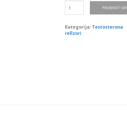
Quantity
PIEVIENOT G
Kategorija:
Testosterona
relīzori