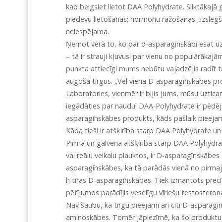
kad beigsiet lietot DAA Polyhydrate. Sliktākajā g
piedevu lietošanas; hormonu ražošanas „izslēgša
neiespējama.
Ņemot vērā to, ko par d-asparagīnskābi esat uz
– tā ir strauji kļuvusi par vienu no populārāka
punkta attiecīgi mums nebūtu vajadzējis radīt t
augošā tirgus. „Vēl viena D-asparagīnskābes pr
Laboratories, vienmēr ir bijis jums, mūsu uzti
iegādāties par naudu! DAA-Polyhydrate ir pēdējai
asparagīnskābes produkts, kāds pašlaik pieeja
Kāda tieši ir atšķirība starp DAA Polyhydrate u
Pirmā un galvenā atšķirība starp DAA Polyhydrat
vai reālu veikalu plauktos, ir D-asparagīnskābes
asparagīnskābes, ka tā parādās vienā no pirmaj
h tīras D-asparagīnskābes. Tiek izmantots precī
pētījumos parādījis veselīgu vīriešu testosteron
Nav šaubu, ka tirgū pieejami arī citi D-asparag
aminoskābes. Tomēr jāpiezīmē, ka šo produktu b