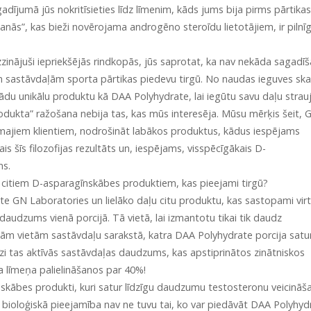
adījumā jūs nokritīsieties līdz līmenim, kāds jums bija pirms pārtikas
nās”, kas bieži novērojama androgēno steroīdu lietotājiem, ir pilnīg
zinājuši iepriekšējās rindkopās, jūs saprotat, ka nav nekāda sagadī
jām sastāvdaļām sporta pārtikas piedevu tirgū. No naudas ieguves sk
ādu unikālu produktu kā DAA Polyhydrate, lai iegūtu savu daļu strauj
odukta” ražošana nebija tas, kas mūs interesēja. Mūsu mērķis šeit, 
camajiem klientiem, nodrošināt labākos produktus, kādus iespējams
s šīs filozofijas rezultāts un, iespējams, visspēcīgākais D-
ms.
n citiem D-asparagīnskābes produktiem, kas pieejami tirgū?
e GN Laboratories un lielāko daļu citu produktu, kas sastopami vir
 daudzums vienā porcijā. Tā vietā, lai izmantotu tikai tik daudz
ām vietām sastāvdaļu sarakstā, katra DAA Polyhydrate porcija satur
zi tas aktīvās sastāvdaļas daudzums, kas apstiprinātos zinātniskos
a līmeņa palielināšanos par 40%!
īnskābes produkti, kuri satur līdzīgu daudzumu testosteronu veicināš
ioloģiskā pieejamība nav ne tuvu tai, ko var piedāvāt DAA Polyhyd