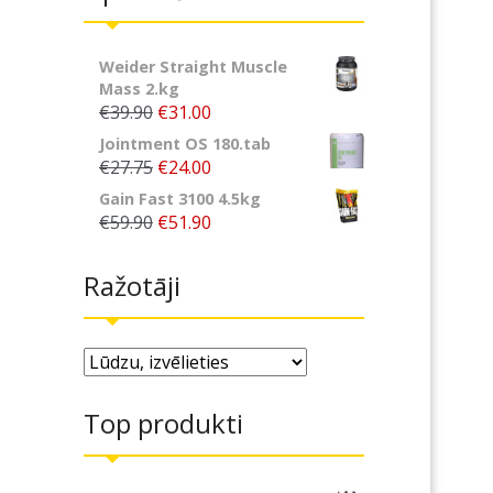
Weider Straight Muscle
Mass 2.kg
€39.90
€31.00
Jointment OS 180.tab
€27.75
€24.00
Gain Fast 3100 4.5kg
€59.90
€51.90
Ražotāji
Top produkti