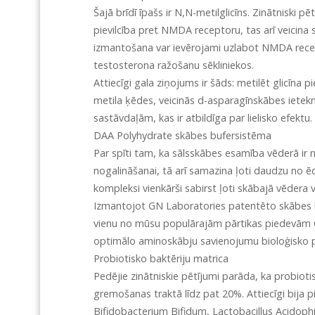
Šajā brīdī īpašs ir N,N-metilglicīns. Zinātniski pē
pievilcība pret NMDA receptoru, tas arī veicina s
izmantošana var ievērojami uzlabot NMDA recept
testosterona ražošanu sēkliniekos.
Attiecīgi gala ziņojums ir šāds: metilēt glicīna pi
metila ķēdes, veicinās d-asparagīnskābes ietekm
sastāvdaļām, kas ir atbildīga par lielisko efektu.
DAA Polyhydrate skābes bufersistēma
Par spīti tam, ka sālsskābes esamība vēderā i
nogalināšanai, tā arī samazina ļoti daudzu no 
kompleksi vienkārši sabirst ļoti skābajā vēdera v
Izmantojot GN Laboratories patentēto skābes bu
vienu no mūsu populārajām pārtikas piedevām 
optimālo aminoskābju savienojumu bioloģisko 
Probiotisko baktēriju matrica
Pedējie zinātniskie pētījumi parāda, ka probiot
gremošanas traktā līdz pat 20%. Attiecīgi bija p
Bifidobacterium Bifidum, Lactobacillus Acidoph