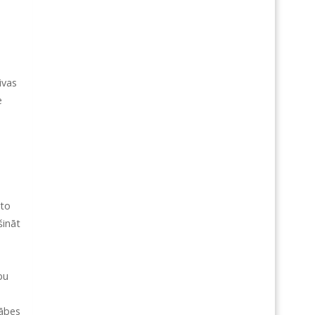
ivas
e
eto
šināt
bu
kābes