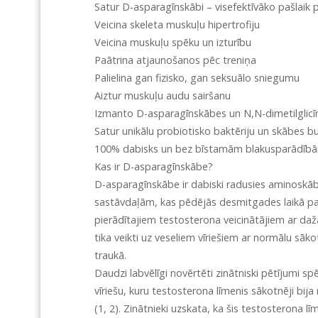
Satur D-asparagīnskābi – visefektīvāko pašlaik
Veicina skeleta muskuļu hipertrofiju
Veicina muskuļu spēku un izturību
Paātrina atjaunošanos pēc treniņa
Palielina gan fizisko, gan seksuālo sniegumu
Aiztur muskuļu audu sairšanu
Izmanto D-asparagīnskābes un N,N-dimetilglicīn
Satur unikālu probiotisko baktēriju un skābes b
100% dabisks un bez bīstamām blakusparādīb
Kas ir D-asparagīnskābe?
D-asparagīnskābe ir dabiski radusies aminoskāb
sastāvdaļām, kas pēdējās desmitgades laikā parā
pierādītajiem testosterona veicinātājiem ar dažā
tika veikti uz veseliem vīriešiem ar normālu sāk
traukā.
Daudzi labvēlīgi novērtēti zinātniski pētījumi s
vīriešu, kuru testosterona līmenis sākotnēji bija
(1, 2). Zinātnieki uzskata, ka šis testosterona 