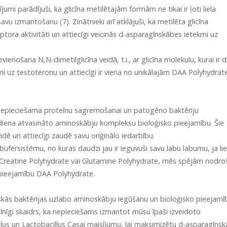
tījumi parādījuši, ka glicīna metilētajām formām ne tikai ir ļoti liela
avu izmantošanu (7). Zinātnieki arī atklājuši, ka metilēta glicīna
ora aktivitāti un attiecīgi veicinās d-asparagīnskābes ietekmi uz
evienošana N,N-dimetilglicīna veidā, t.i., ar glicīna molekulu, kurai ir d
i uz testoteronu un attiecīgi ir viena no unikālajām DAA Polyhydrat
r nepieciešama proteīnu sagremošanai un patogēno baktēriju
ēdiena atvasināto aminoskābju kompleksu bioloģisko pieejamību. Šie
idē un attiecīgi zaudē savu oriģinālo iedarbību.
fersistēmu, no kuras daudzi jau ir ieguvuši savu labu labumu, ja li
Creatine Polyhydrate vai Glutamine Polyhydrate, mēs spējām nodro
pieejamību DAA Polyhydrate.
iskās baktērijas uzlabo aminoskābju iegūšanu un bioloģisko pieejamī
ilnīgi skaidrs, ka nepieciešams izmantot mūsu īpaši izveidoto
ilus un Lactobacillus Casai maisījumu, lai maksimizētu d-asparagīns