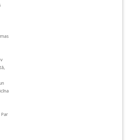
s
šamas
av
tā,
 un
icīna
 Par