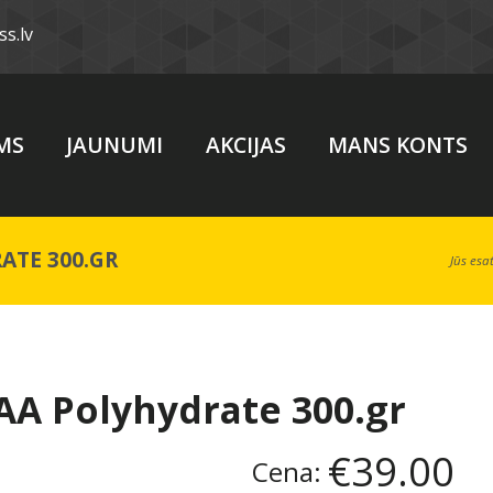
s.lv
MS
JAUNUMI
AKCIJAS
MANS KONTS
ATE 300.GR
Jūs esat
AA Polyhydrate 300.gr
€39.00
Cena: