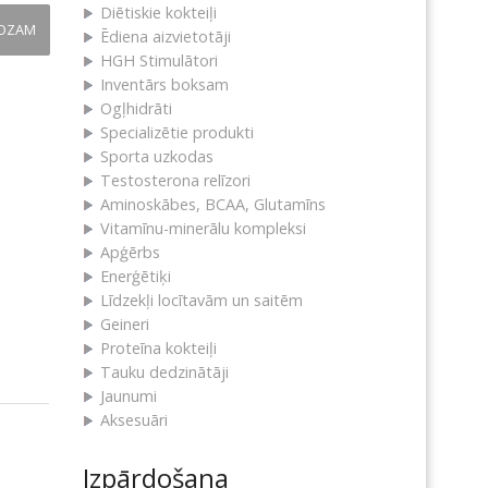
Diētiskie kokteiļi
ROZAM
Ēdiena aizvietotāji
HGH Stimulātori
Inventārs boksam
Ogļhidrāti
Specializētie produkti
Sporta uzkodas
Testosterona relīzori
Aminoskābes, BCAA, Glutamīns
Vitamīnu-minerālu kompleksi
Apģērbs
Enerģētiķi
Līdzekļi locītavām un saitēm
Geineri
Proteīna kokteiļi
Tauku dedzinātāji
Jaunumi
Aksesuāri
Izpārdošana