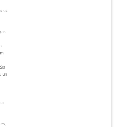
s uz
ēgas
ūs
am
Šis
u un
na
ies,