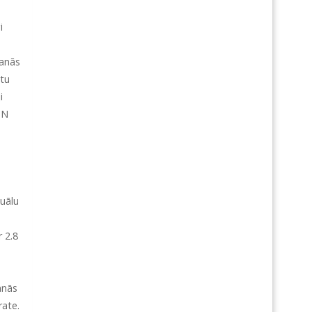
i
šanās
atu
i
GN
tuālu
 2.8
anās
rate.