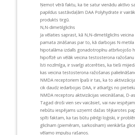
Ņemot vērā faktu, ka tie satur vienādu aktīvo 
papildus sastāvdaļām DAA Polyhydrate ir vairāk
produkts tirgū.
N,N-dimetilglicīns
Ja vēlaties saprast, kā N,N-dimetilglicīns vei
pamata zināšanas par to, kā darbojas N-metila
hipotalāma izdalīs gonadotropīnu atbrīvojošo 
hipofīzē un vēlāk veicina testosterona ražošanu 
īsti nozīmīga, ir svarīgi atcerēties, ka tieši m
kas veicina testosterona ražošanas palielināšan
NMDA receptoriem īpaši ir tas, ka to aktivizācij
cik daudz iedarbojas DAA, ir atkarīgs no pietiek
NMDA receptoru aktivizācijas veicināšanai, D-a
Tagad droši vien sev vaicāsiet, vai nav iespējam
nebūtu iespējams uzņemt dažas tējkarotes papil
spīti faktam, ka tas būtu pilnīgi loģiski, ir pro
glicīnam (piemēram, sarkosīnam) vienkārša glicer
vēlamo impulsu rašanos.