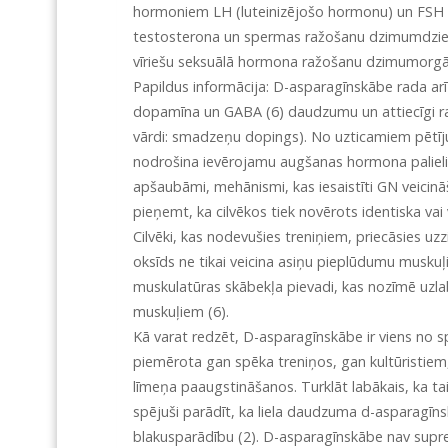
hormoniem LH (luteinizējošo hormonu) un FSH (f
testosterona un spermas ražošanu dzimumdziedze
vīriešu seksuālā hormona ražošanu dzimumorg
Papildus informācija: D-asparagīnskābe rada arī
dopamīna un GABA (6) daudzumu un attiecīgi radī
vārdi: smadzeņu dopings). No uzticamiem pētī
nodrošina ievērojamu augšanas hormona palielin
apšaubāmi, mehānismi, kas iesaistīti GN veicinā
pieņemt, ka cilvēkos tiek novērots identiska vai 
Cilvēki, kas nodevušies treniņiem, priecāsies u
oksīds ne tikai veicina asiņu pieplūdumu muskuļie
muskulatūras skābekļa pievadi, kas nozīmē uzla
muskuļiem (6).
Kā varat redzēt, D-asparagīnskābe ir viens no 
piemērota gan spēka treniņos, gan kultūristiem
līmeņa paaugstināšanos. Turklāt labākais, ka tai 
spējuši parādīt, ka liela daudzuma d-asparag
blakusparādību (2). D-asparagīnskābe nav supres