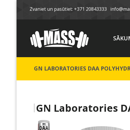
Zvaniet un pasūtiet: +371 20843333
info@mas
SĀKU
GN LABORATORIES DAA POLYHYDR
GN Laboratories D