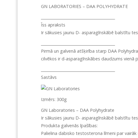
GN LABORATORIES – DAA POLYHYDRATE
________________________________________
Īss apraksts
Ir sākusies jaunu D- asparagīnskābē balstītu tes
________________________________________
Pirmā un galvenā atšķirība starp DAA Polyhydrat
cilvēkos ir d-asparagīnskābes daudzums vienā po
________________________________________
Sastāvs
Izmērs: 300g
GN Laboratories – DAA Polyhydrate
Ir sākusies jaunu D- asparagīnskābē balstītu tes
Produkta galvenās īpašības:
Palielina dabisko testosterona līmeni par vairāk