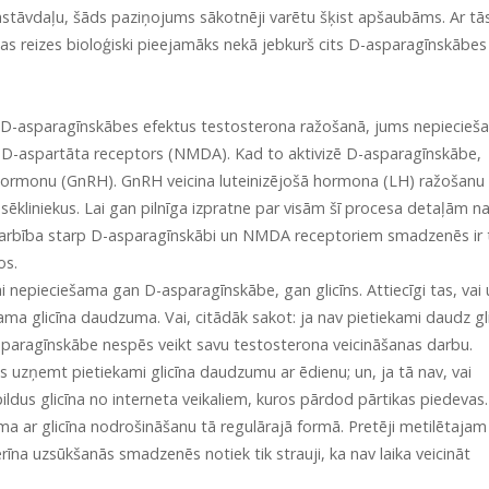
sastāvdaļu, šāds paziņojums sākotnēji varētu šķist apšaubāms. Ar tā
as reizes bioloģiski pieejamāks nekā jebkurš cits D-asparagīnskābes
cina D-asparagīnskābes efektus testosterona ražošanā, jums nepiecie
 D-aspartāta receptors (NMDA). Kad to aktivizē D-asparagīnskābe,
hormonu (GnRH). GnRH veicina luteinizējošā hormona (LH) ražošanu
sēkliniekus. Lai gan pilnīga izpratne par visām šī procesa detaļām n
ijiedarbība starp D-asparagīnskābi un NMDA receptoriem smadzenēs ir 
os.
ai nepieciešama gan D-asparagīnskābe, gan glicīns. Attiecīgi tas, vai
ama glicīna daudzuma. Vai, citādāk sakot: ja nav pietiekami daudz gl
sparagīnskābe nespēs veikt savu testosterona veicināšanas darbu.
s uzņemt pietiekami glicīna daudzumu ar ēdienu; un, ja tā nav, vai
dus glicīna no interneta veikaliem, kuros pārdod pārtikas piedevas.
blēma ar glicīna nodrošināšanu tā regulārajā formā. Pretēji metilētajam
īna uzsūkšanās smadzenēs notiek tik strauji, ka nav laika veicināt