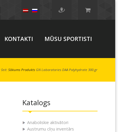
KONTAKTI
MŪSU SPORTISTI
 šeit:
Sākums
Produkts
GN Laboratories DAA Polyhydrate 300.gr
Katalogs
Anaboliskie aktivātori
Austrumu cīņu inventārs