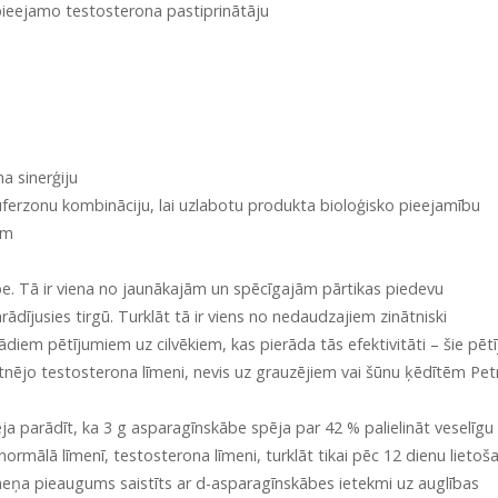
 pieejamo testosterona pastiprinātāju
a sinerģiju
uferzonu kombināciju, lai uzlabotu produkta bioloģisko pieejamību
ām
e. Tā ir viena no jaunākajām un spēcīgajām pārtikas piedevu
dījusies tirgū. Turklāt tā ir viens no nedaudzajiem zinātniski
diem pētījumiem uz cilvēkiem, kas pierāda tās efektivitāti – šie pēt
otnējo testosterona līmeni, nevis uz grauzējiem vai šūnu ķēdītēm Petr
pēja parādīt, ka 3 g asparagīnskābe spēja par 42 % palielināt veselīgu
 normālā līmenī, testosterona līmeni, turklāt tikai pēc 12 dienu lietoš
līmeņa pieaugums saistīts ar d-asparagīnskābes ietekmi uz auglības