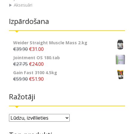
Aksesuāri
Izpārdošana
Weider Straight Muscle Mass 2.kg
€39.90
€31.00
Jointment OS 180.tab
€27.75
€24.00
Gain Fast 3100 4.5kg
€59.90
€51.90
Ražotāji