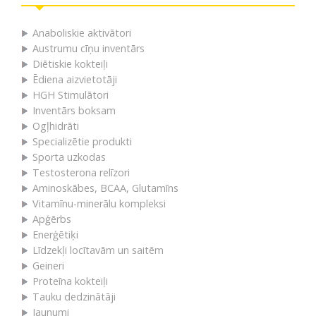
Anaboliskie aktivātori
Austrumu cīņu inventārs
Diētiskie kokteiļi
Ēdiena aizvietotāji
HGH Stimulātori
Inventārs boksam
Ogļhidrāti
Specializētie produkti
Sporta uzkodas
Testosterona relīzori
Aminoskābes, BCAA, Glutamīns
Vitamīnu-minerālu kompleksi
Apģērbs
Enerģētiķi
Līdzekļi locītavām un saitēm
Geineri
Proteīna kokteiļi
Tauku dedzinātāji
Jaunumi