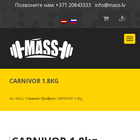
Позвоните нам: +371 20843333
info@mass.lv
Toggl
CARNIVOR 1.8KG
Вы здесь:
Главная
Продукт
CARNIVOR 1.8kg