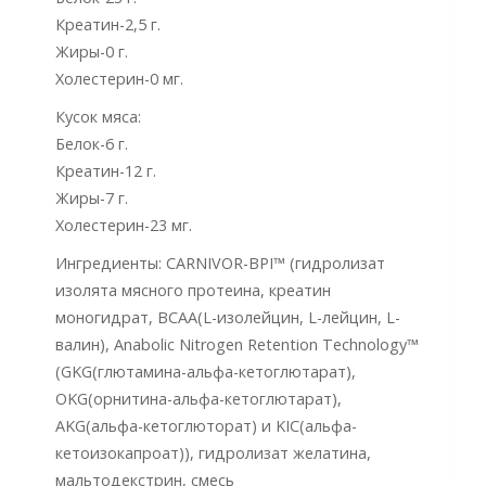
Креатин-2,5 г.
Жиры-0 г.
Холестерин-0 мг.
Кусок мяса:
Белок-6 г.
Креатин-12 г.
Жиры-7 г.
Холестерин-23 мг.
Ингредиенты: CARNIVOR-BPI™ (гидролизат
изолята мясного протеина, креатин
моногидрат, ВСАА(L-изолейцин, L-лейцин, L-
валин), Anabolic Nitrogen Retention Technology™
(GKG(глютамина-альфа-кетоглютарат),
OKG(орнитина-альфа-кетоглютарат),
AKG(альфа-кетоглюторат) и KIC(альфа-
кетоизокапроат)), гидролизат желатина,
мальтодекстрин, смесь