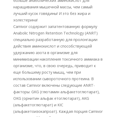
больше анаболических аминокислот для
наращивания мышечной массы, чем самый
лучший кусок говядины! И это без жира и
холестерина!
Carnivor содержит запатентованную формулу
Anabolic Nitrogen Retention Technology (ANRT)
специально разработанную для пролонгации
действия аминокислот и способствующей
удержанию азота в организме для
минимизации накопления токсичного аммиака в
организме, что, в свою очередь, приводит к
еще большему росту мышц, чем при
использовании сывороточного протеина. В
состав Carnivor включены следующие ANRT-
факторы: GKG (глютамин альфакетоглютарат),
OKG (орнитин альфак етоглютарат), AKG
(альфакетоглютарат) и KIC
(альфакетоизокапроат). Каждая порция Carnivor